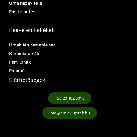
Urna hazavitele
Fás temetés
Kegyeleti kellékek
Urnák fás temetéshez
Kerámia urnák
Fém urnák
Fa urnák
Elérhetőségek
+36 20 402 5010
info@emlekligetek.hu