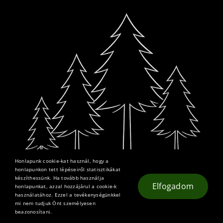
Honlapunk cookie-kat használ, hogy a
honlapunkon tett lépéseiről statisztikákat
készíthessünk. Ha tovább használja
Elfogadom
honlapunkat, azzal hozzájárul a cookie-k
© 2025 – 2026 • Emlékliget • Minden jog fenntartva •
használatához. Ezzel a tevékenységünkkel
mi nem tudjuk Önt személyesen
Adatkezelési tájékoztató
beazonosítani.