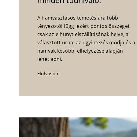
minden tudnivaló!
A hamvasztásos temetés ára több
tényezőtől függ, ezért pontos összeget
csak az elhunyt elszállításának helye, a
választott urna, az ügyintézés módja és a
hamvak későbbi elhelyezése alapján
lehet adni.
Elolvasom