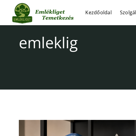
Skip
to
Kezdőoldal
Szolgá
content
emleklig