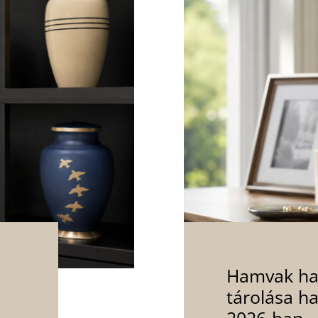
Hamvak haz
tárolása h