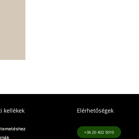
i kellékek
Elérhetőségek
 temetéshez
+36 20 402 5010
rnák