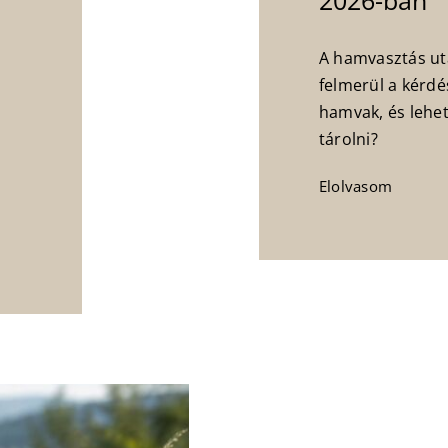
2026-ban
A hamvasztás ut
felmerül a kérdé
hamvak, és lehet
tárolni?
Elolvasom