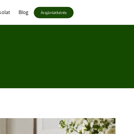
solat
Blog
Árajánlatkérés