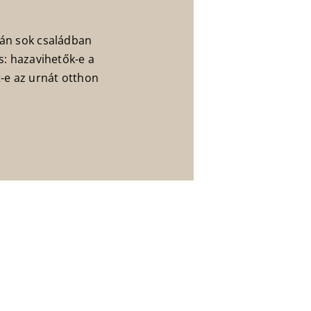
án sok családban
s: hazavihetők-e a
-e az urnát otthon