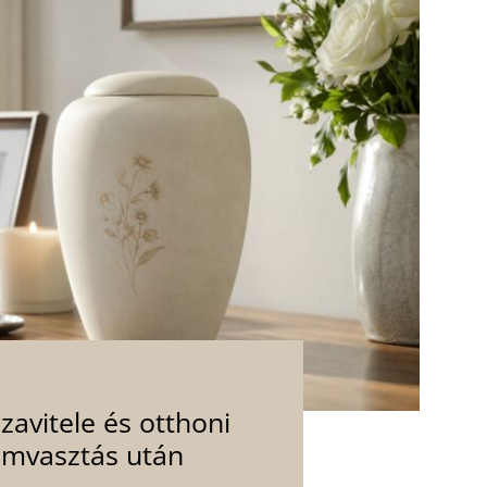
avitele és otthoni
amvasztás után