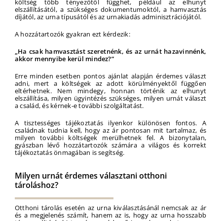
költség több tényezőtől függhet, például az elhunyt
elszállításától, a szükséges dokumentumoktól, a hamvasztás
díjától, az urna típusától és az urnakiadás adminisztrációjától.
A hozzátartozók gyakran ezt kérdezik:
„Ha csak hamvasztást szeretnénk, és az urnát hazavinnénk,
akkor mennyibe kerül mindez?”
Erre minden esetben pontos ajánlat alapján érdemes választ
adni, mert a költségek az adott körülményektől függően
eltérhetnek. Nem mindegy, honnan történik az elhunyt
elszállítása, milyen ügyintézés szükséges, milyen urnát választ
a család, és kérnek-e további szolgáltatást.
A tisztességes tájékoztatás ilyenkor különösen fontos. A
családnak tudnia kell, hogy az ár pontosan mit tartalmaz, és
milyen további költségek merülhetnek fel. A bizonytalan,
gyászban lévő hozzátartozók számára a világos és korrekt
tájékoztatás önmagában is segítség.
Milyen urnát érdemes választani otthoni
tároláshoz?
Otthoni tárolás esetén az urna kiválasztásánál nemcsak az ár
és a megjelenés számít, hanem az is, hogy az urna hosszabb