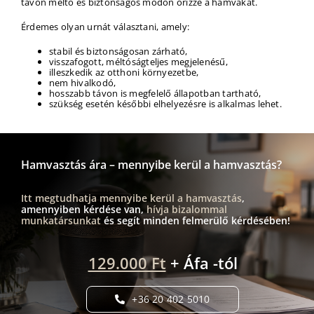
távon méltó és biztonságos módon őrizze a hamvakat.
Érdemes olyan urnát választani, amely:
stabil és biztonságosan zárható,
visszafogott, méltóságteljes megjelenésű,
illeszkedik az otthoni környezetbe,
nem hivalkodó,
hosszabb távon is megfelelő állapotban tartható,
szükség esetén későbbi elhelyezésre is alkalmas lehet.
Hamvasztás ára – mennyibe kerül a hamvasztás?
Itt megtudhatja mennyibe kerül a hamvasztás
,
amennyiben kérdése van,
hívja
bizalommal
munkatársunkat
és segít minden felmerülő kérdésében!
129.000 Ft
+ Áfa -tól
+36 20 402 5010