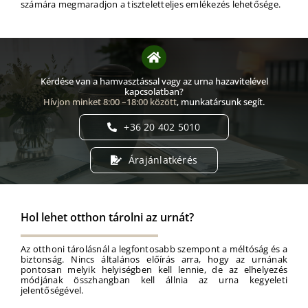
számára megmaradjon a tiszteletteljes emlékezés lehetősége.
Kérdése van a hamvasztással vagy az urna hazavitelével
kapcsolatban?
Hívjo
n minket 8:00 –18:00 között
, munkatársunk segít.
+36 20 402 5010
Árajánlatkérés
Hol lehet otthon tárolni az urnát?
Az otthoni tárolásnál a legfontosabb szempont a méltóság és a
biztonság. Nincs általános előírás arra, hogy az urnának
pontosan melyik helyiségben kell lennie, de az elhelyezés
módjának összhangban kell állnia az urna kegyeleti
jelentőségével.