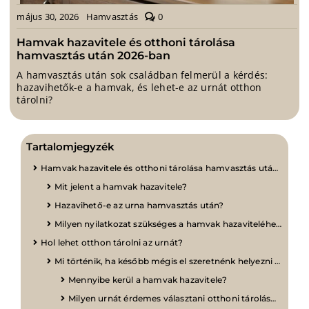
comments
május 30, 2026
Hamvasztás
0
on
Hamvak
Hamvak hazavitele és otthoni tárolása
hazavitele
hamvasztás után 2026-ban
és
A hamvasztás után sok családban felmerül a kérdés:
otthoni
hazavihetők-e a hamvak, és lehet-e az urnát otthon
tárolása
tárolni?
hamvasztás
után
2026-
ban
Tartalomjegyzék
Hamvak hazavitele és otthoni tárolása hamvasztás után 2026-ban
Mit jelent a hamvak hazavitele?
Hazavihető-e az urna hamvasztás után?
Milyen nyilatkozat szükséges a hamvak hazaviteléhez?
Hol lehet otthon tárolni az urnát?
Mi történik, ha később mégis el szeretnénk helyezni az urnát?
Mennyibe kerül a hamvak hazavitele?
Milyen urnát érdemes választani otthoni tároláshoz?