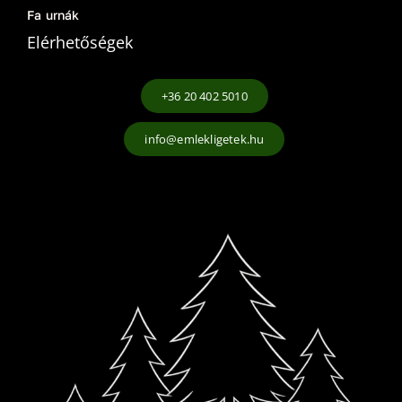
Fa urnák
Elérhetőségek
+36 20 402 5010
info@emlekligetek.hu