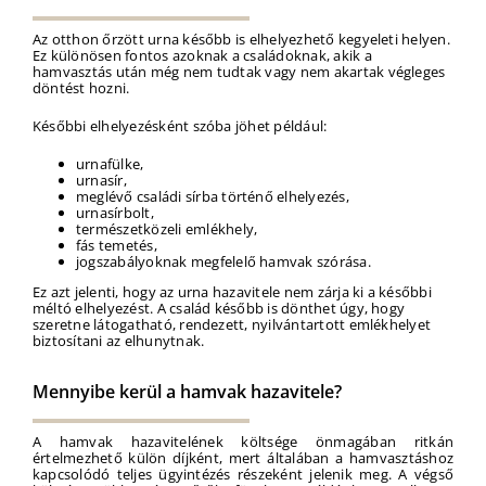
Az otthon őrzött urna később is elhelyezhető kegyeleti helyen.
Ez különösen fontos azoknak a családoknak, akik a
hamvasztás után még nem tudtak vagy nem akartak végleges
döntést hozni.
Későbbi elhelyezésként szóba jöhet például:
urnafülke,
urnasír,
meglévő családi sírba történő elhelyezés,
urnasírbolt,
természetközeli emlékhely,
fás temetés,
jogszabályoknak megfelelő hamvak szórása.
Ez azt jelenti, hogy az urna hazavitele nem zárja ki a későbbi
méltó elhelyezést. A család később is dönthet úgy, hogy
szeretne látogatható, rendezett, nyilvántartott emlékhelyet
biztosítani az elhunytnak.
Mennyibe kerül a hamvak hazavitele?
A hamvak hazavitelének költsége önmagában ritkán
értelmezhető külön díjként, mert általában a hamvasztáshoz
kapcsolódó teljes ügyintézés részeként jelenik meg. A végső