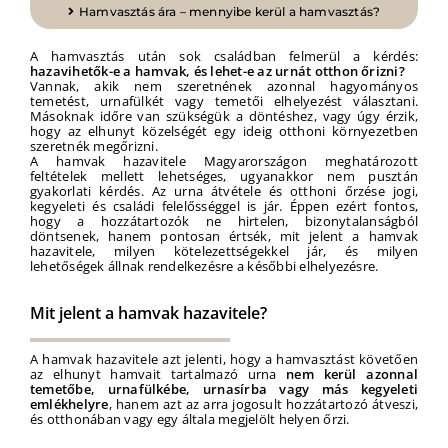
Hamvasztás ára – mennyibe kerül a hamvasztás?
A hamvasztás után sok családban felmerül a kérdés:
hazavihetők-e a hamvak, és lehet-e az urnát otthon őrizni?
Vannak, akik nem szeretnének azonnal hagyományos
temetést, urnafülkét vagy temetői elhelyezést választani.
Másoknak időre van szükségük a döntéshez, vagy úgy érzik,
hogy az elhunyt közelségét egy ideig otthoni környezetben
szeretnék megőrizni.
A hamvak hazavitele Magyarországon meghatározott
feltételek mellett lehetséges, ugyanakkor nem pusztán
gyakorlati kérdés. Az urna átvétele és otthoni őrzése jogi,
kegyeleti és családi felelősséggel is jár. Éppen ezért fontos,
hogy a hozzátartozók ne hirtelen, bizonytalanságból
döntsenek, hanem pontosan értsék, mit jelent a hamvak
hazavitele, milyen kötelezettségekkel jár, és milyen
lehetőségek állnak rendelkezésre a későbbi elhelyezésre.
Mit jelent a hamvak hazavitele?
A hamvak hazavitele azt jelenti, hogy a hamvasztást követően
az elhunyt hamvait tartalmazó urna
nem kerül azonnal
temetőbe, urnafülkébe, urnasírba vagy más kegyeleti
emlékhelyre
, hanem azt az arra jogosult hozzátartozó átveszi,
és otthonában vagy egy általa megjelölt helyen őrzi.