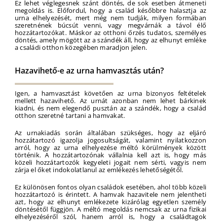
Ez lehet véglegesnek szánt döntés, de sok esetben átmeneti
megoldás is. Előfordul, hogy a család későbbre halasztja az
urna elhelyezését, mert még nem tudják, milyen formában
szeretnének búcsút venni, vagy megvárnák a távol élő
hozzátartozókat. Máskor az otthoni őrzés tudatos, személyes
döntés, amely mögött az a szándék áll, hogy az elhunyt emléke
a családi otthon közegében maradjon jelen.
Hazavihető-e az urna hamvasztás után?
Igen, a hamvasztást követően az urna bizonyos feltételek
mellett hazavihető. Az urnát azonban nem lehet bárkinek
kiadni, és nem elegendő pusztán az a szándék, hogy a család
otthon szeretné tartani a hamvakat.
Az urnakiadás során általában szükséges, hogy az eljáró
hozzátartozó igazolja jogosultságát, valamint nyilatkozzon
arról, hogy az urna elhelyezése méltó körülmények között
történik. A hozzátartozónak vállalnia kell azt is, hogy más
közeli hozzátartozók kegyeleti jogait nem sérti, vagyis nem
zárja el őket indokolatlanul az emlékezés lehetőségétől.
Ez különösen fontos olyan családok esetében, ahol több közeli
hozzátartozó is érintett. A hamvak hazavitele nem jelentheti
azt, hogy az elhunyt emlékezete kizárólag egyetlen személy
döntésétől függjön. A méltó megoldás nemcsak az urna fizikai
elhelyezéséről szól, hanem arról is, hogy a családtagok