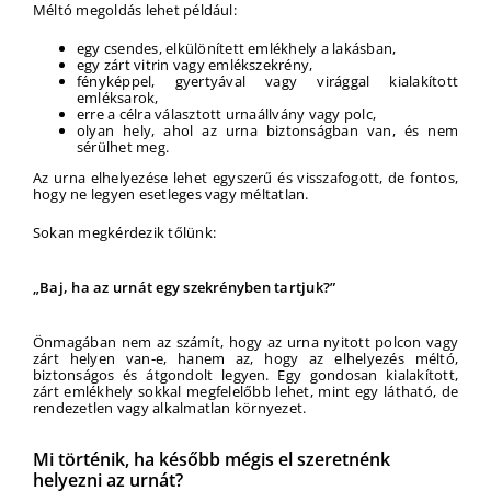
Méltó megoldás lehet például:
egy csendes, elkülönített emlékhely a lakásban,
egy zárt vitrin vagy emlékszekrény,
fényképpel, gyertyával vagy virággal kialakított
emléksarok,
erre a célra választott urnaállvány vagy polc,
olyan hely, ahol az urna biztonságban van, és nem
sérülhet meg.
Az urna elhelyezése lehet egyszerű és visszafogott, de fontos,
hogy ne legyen esetleges vagy méltatlan.
Sokan megkérdezik tőlünk:
„Baj, ha az urnát egy szekrényben tartjuk?”
Önmagában nem az számít, hogy az urna nyitott polcon vagy
zárt helyen van-e, hanem az, hogy az elhelyezés méltó,
biztonságos és átgondolt legyen. Egy gondosan kialakított,
zárt emlékhely sokkal megfelelőbb lehet, mint egy látható, de
rendezetlen vagy alkalmatlan környezet.
Mi történik, ha később mégis el szeretnénk
helyezni az urnát?