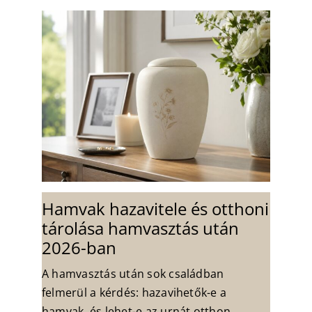
Hamvak hazavitele és otthoni
tárolása hamvasztás után
2026-ban
A hamvasztás után sok családban
felmerül a kérdés: hazavihetők-e a
hamvak, és lehet-e az urnát otthon