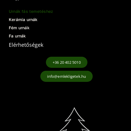
Urnák fás temetéshez
Kerámia urnák
Fém urnák
Fa urnák
Elérhetőségek
+36 20 402 5010
info@emlekligetek.hu