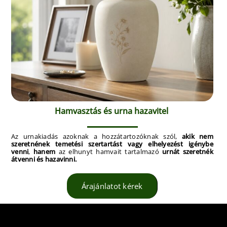
Hamvasztás és urna hazavitel
Az urnakiadás azoknak a hozzátartozóknak szól,
akik nem
szeretnének temetési szertartást vagy elhelyezést igénybe
venni
,
hanem
az elhunyt hamvait tartalmazó
urnát szeretnék
átvenni és hazavinni.
Árajánlatot kérek