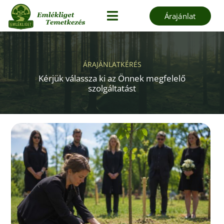
Skip
Árajánlat
to
Toggle
content
Navigation
Kezdőoldal
Szolgáltatások
ÁRAJÁNLATKÉRÉS
Kérjük válassza ki az Önnek megfelelő
Hamvasztás
szolgáltatást
Kegyeleti kellékek
Kapcsolat
Blog
Árajánlatkérés