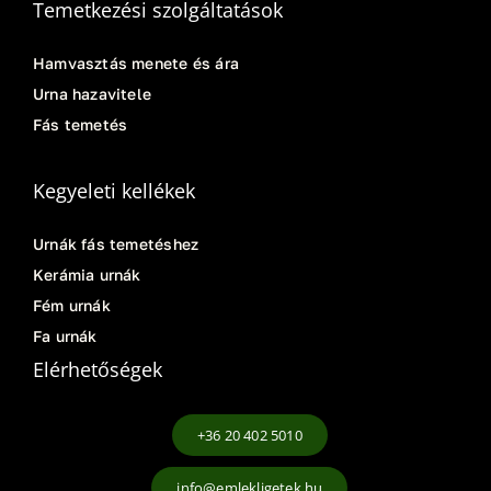
Temetkezési szolgáltatások
Hamvasztás menete és ára
Urna hazavitele
Fás temetés
Kegyeleti kellékek
Urnák fás temetéshez
Kerámia urnák
Fém urnák
Fa urnák
Elérhetőségek
+36 20 402 5010
info@emlekligetek.hu